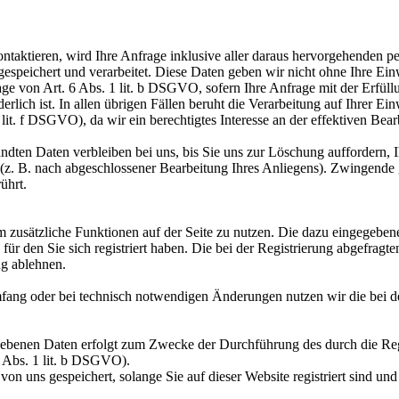
ontaktieren, wird Ihre Anfrage inklusive aller daraus hervorgehende
espeichert und verarbeitet. Diese Daten geben wir nicht ohne Ihre Einw
age von Art. 6 Abs. 1 lit. b DSGVO, sofern Ihre Anfrage mit der Erfül
lich ist. In allen übrigen Fällen beruht die Verarbeitung auf Ihrer Ei
1 lit. f DSGVO), da wir ein berechtigtes Interesse an der effektiven Be
ndten Daten verbleiben bei uns, bis Sie uns zur Löschung auffordern, 
t (z. B. nach abgeschlossener Bearbeitung Ihres Anliegens). Zwingend
ührt.
, um zusätzliche Funktionen auf der Seite zu nutzen. Die dazu eingege
für den Sie sich registriert haben. Die bei der Registrierung abgefrag
ng ablehnen.
ang oder bei technisch notwendigen Änderungen nutzen wir die bei d
egebenen Daten erfolgt zum Zwecke der Durchführung des durch die Re
6 Abs. 1 lit. b DSGVO).
von uns gespeichert, solange Sie auf dieser Website registriert sind un