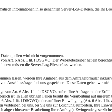
omatisch Informationen in so genannten Server-Log-Dateien, die Ihr Bro
 Datenquellen wird nicht vorgenommen.
von Art. 6 Abs. 1 lit. f DSGVO. Der Websitebetreiber hat ein berechtigt
 hierzu müssen die Server-Log-Files erfasst werden.
ommen lassen, werden Ihre Angaben aus dem Anfrageformular inklusiv
von Anschlussfragen bei uns gespeichert. Diese Daten geben wir nicht 
age von Art. 6 Abs. 1 lit. b DSGVO, sofern Ihre Anfrage mit der Erfül
ich ist. In allen übrigen Fällen beruht die Verarbeitung auf unserem b
. 6 Abs. 1 lit. f DSGVO) oder auf Ihrer Einwilligung (Art. 6 Abs. 1 li
 verbleiben bei uns, bis Sie uns zur Löschung auffordern, Ihre Einwil
nach abgeschlossener Bearbeitung Ihrer Anfrage). Zwingende gesetzlic