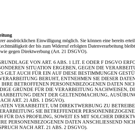
eitung
er ausdrücklichen Einwilligung möglich. Sie können eine bereits erteil
Rechtmäßigkeit der bis zum Widerruf erfolgten Datenverarbeitung blei
sowie gegen Direktwerbung (Art. 21 DSGVO).
NDLAGE VON ART. 6 ABS. 1 LIT. E ODER F DSGVO ERFO
BESONDEREN SITUATION ERGEBEN, GEGEN DIE VERARBE
 GILT AUCH FÜR EIN AUF DIESE BESTIMMUNGEN GESTÜT
VERARBEITUNG BERUHT, ENTNEHMEN SIE DIESER DAT
 IHRE BETROFFENEN PERSONENBEZOGENEN DATEN NICHT
GE GRÜNDE FÜR DIE VERARBEITUNG NACHWEISEN, DIE
VERARBEITUNG DIENT DER GELTENDMACHUNG, AUSÜBUN
H ART. 21 ABS. 1 DSGVO).
TEN VERARBEITET, UM DIREKTWERBUNG ZU BETREIBEN,
 VERARBEITUNG SIE BETREFFENDER PERSONENBEZOGEN
H FÜR DAS PROFILING, SOWEIT ES MIT SOLCHER DIREK
IHRE PERSONENBEZOGENEN DATEN ANSCHLIESSEND NIC
UCH NACH ART. 21 ABS. 2 DSGVO).