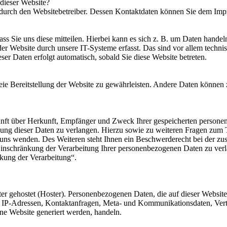
 dieser Website?
t durch den Websitebetreiber. Dessen Kontaktdaten können Sie dem Im
s Sie uns diese mitteilen. Hierbei kann es sich z. B. um Daten handeln
 Website durch unsere IT-Systeme erfasst. Das sind vor allem technisc
eser Daten erfolgt automatisch, sobald Sie diese Website betreten.
reie Bereitstellung der Website zu gewährleisten. Andere Daten können
kunft über Herkunft, Empfänger und Zweck Ihrer gespeicherten persone
ung dieser Daten zu verlangen. Hierzu sowie zu weiteren Fragen zum 
uns wenden. Des Weiteren steht Ihnen ein Beschwerderecht bei der z
inschränkung der Verarbeitung Ihrer personenbezogenen Daten zu verl
kung der Verarbeitung“.
ter gehostet (Hoster). Personenbezogenen Daten, die auf dieser Websit
 um IP-Adressen, Kontaktanfragen, Meta- und Kommunikationsdaten, Ve
ine Website generiert werden, handeln.