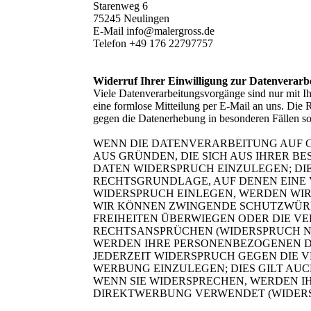
Starenweg 6
75245 Neulingen
E-Mail info@malergross.de
Telefon +49 176 22797757
Widerruf Ihrer Einwilligung zur Datenverarb
Viele Datenverarbeitungsvorgänge sind nur mit Ihr
eine formlose Mitteilung per E-Mail an uns. Die 
gegen die Datenerhebung in besonderen Fällen 
WENN DIE DATENVERARBEITUNG AUF GRU
AUS GRÜNDEN, DIE SICH AUS IHRER 
DATEN WIDERSPRUCH EINZULEGEN; DIES
RECHTSGRUNDLAGE, AUF DENEN EINE 
WIDERSPRUCH EINLEGEN, WERDEN WIR
WIR KÖNNEN ZWINGENDE SCHUTZWÜRDI
FREIHEITEN ÜBERWIEGEN ODER DIE 
RECHTSANSPRÜCHEN (WIDERSPRUCH NAC
WERDEN IHRE PERSONENBEZOGENEN DA
JEDERZEIT WIDERSPRUCH GEGEN DIE
WERBUNG EINZULEGEN; DIES GILT AUC
WENN SIE WIDERSPRECHEN, WERDEN 
DIREKTWERBUNG VERWENDET (WIDERSPR