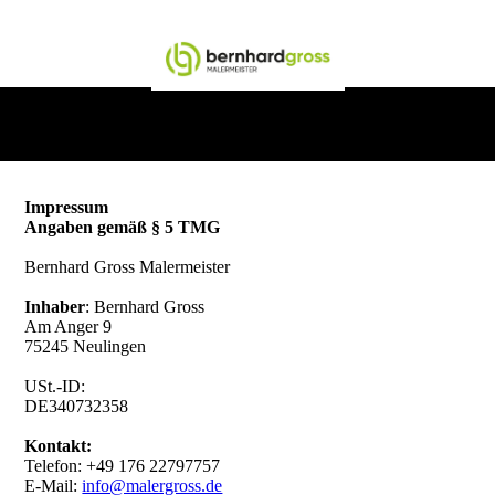
Impressum
Angaben gemäß § 5 TMG
Bernhard Gross Malermeister
Inhaber
: Bernhard Gross
Am Anger 9
75245 Neulingen
USt.-ID:
DE340732358
Kontakt:
Telefon: +49 176 22797757
E-Mail:
info@malergross.de